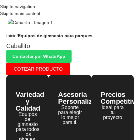
Skip to navigation
Skip to main content
Click to enlarge
Inicio
Equipos de gimnasio para parques
Caballito
Contactar por WhatsApp
COTIZAR PRODUCTO
Variedad
Asesoría
Precios
y
Personalizada
Competitivo
Calidad
Soporte
Ideal para
para elegir
tu
Equipos
lo mejor
proyecto
de
para ti.
gimnasio
para todos
los
niveles.