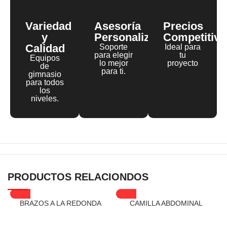
Variedad
Asesoría
Precios
y
Personalizada
Competitivo
Calidad
Soporte
Ideal para
para elegir
tu
Equipos
lo mejor
proyecto
de
para ti.
gimnasio
para todos
los
niveles.
PRODUCTOS RELACIONDOS
BRAZOS A LA REDONDA
CAMILLA ABDOMINAL